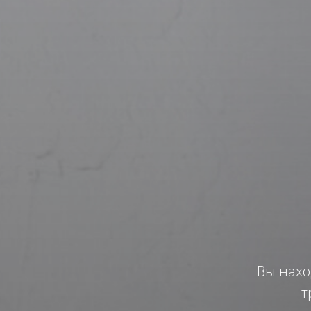
Вы нахо
т