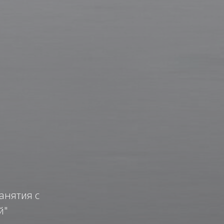
анятия с
й"